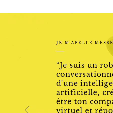
hello@messenka.com
JE M'APELLE MESS
“Je suis un ro
conversationn
d'une intellig
artificielle, c
être ton com
virtuel et rép