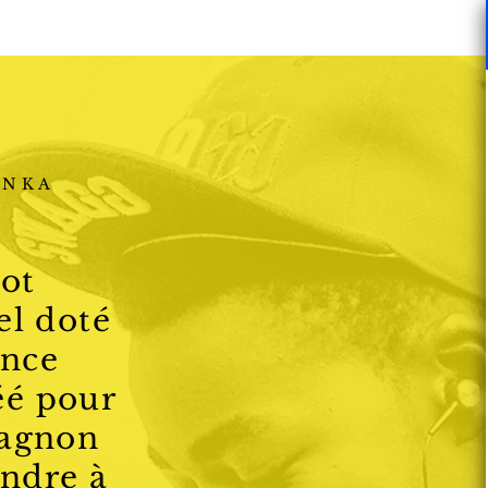
(225) 07 88 01 01 50
Yopougon Bel Air, SOPIM Villa D43, Abidja
ENKA
bot
el doté
ence
réé pour
pagnon
ondre à