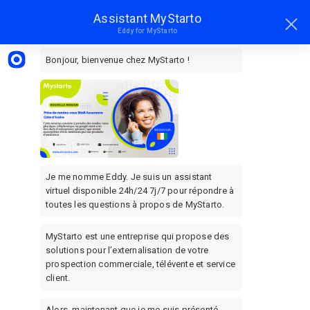
n
Assistant MyStarto
Assistant MyStarto options
Eddy for MyStarto
Bonjour, bienvenue chez MyStarto !
Je me nomme Eddy. Je suis un assistant 
virtuel disponible 24h/24 7j/7 pour répondre à 
toutes les questions à propos de MyStarto.
MyStarto est une entreprise qui propose des 
solutions pour l’externalisation de votre 
prospection commerciale, télévente et service 
client.
Alors, maintenant que je me suis présenté, 