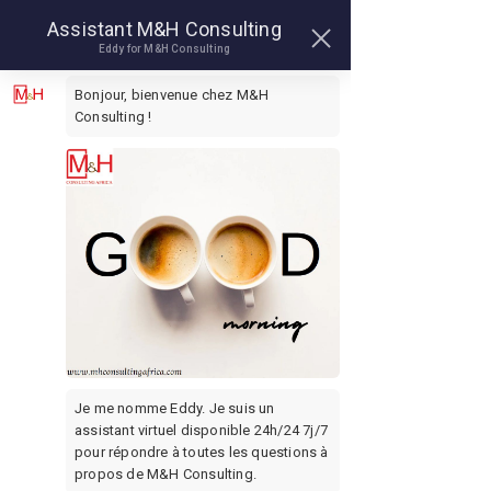
hello@messenka.com
Assistant M&H Consulting
(225) 07 88 01 01 50
Eddy for M&H Consulting
Yopougon Bel Air, SOPIM Villa D43, Abidjan
Bonjour, bienvenue chez M&H 
Consulting !
JE M'APELLE
MESSENKA
“Je suis un robot
Je me nomme Eddy. Je suis un 
conversationnel doté
assistant virtuel disponible 24h/24 7j/7 
d'une intelligence
pour répondre à toutes les questions à 
artificielle, créé pour
propos de M&H Consulting.
être ton compagnon