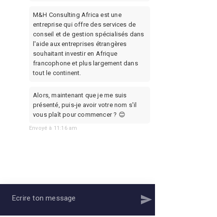
virtuel et répondre à
tes besoins de services
M&H Consulting Africa est une 
Mobile Money. ”
entreprise qui offre des services de 
conseil et de gestion spécialisés dans 
l'aide aux entreprises étrangères 
souhaitant investir en Afrique 
francophone et plus largement dans 
tout le continent.
— J'ai un compte Facebook
Alors, maintenant que je me suis 
Messenger et Telegram sur
présenté, puis-je avoir votre nom s'il 
lesquels tu peux chatter
vous plaît pour commencer ? 😊
avec moi pour solliciter un
service à distance. Mais
Envoyé à 11:16 am
nous pouvons tout aussi
bien échanger par SMS sur
un de mes numéros mobile
Orange, MTN ou Moov.