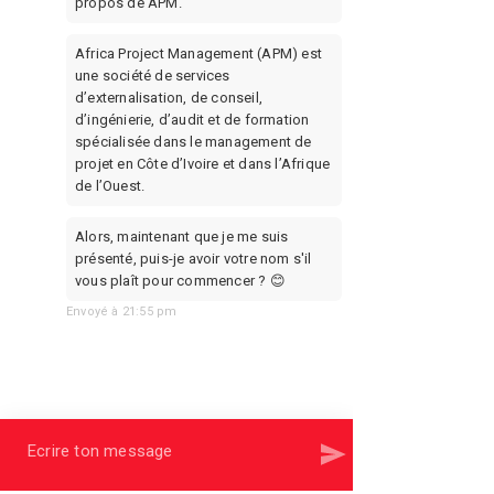
propos de APM.
virtuel et répondre à
tes besoins de services
Mobile Money. ”
Africa Project Management (APM) est 
une société de services 
d’externalisation, de conseil, 
d’ingénierie, d’audit et de formation 
spécialisée dans le management de 
projet en Côte d’Ivoire et dans l’Afrique 
de l’Ouest.
— J'ai un compte Facebook
Messenger et Telegram sur
Alors, maintenant que je me suis 
lesquels tu peux chatter
présenté, puis-je avoir votre nom s'il 
avec moi pour solliciter un
vous plaît pour commencer ? 😊
service à distance. Mais
nous pouvons tout aussi
Envoyé à 21:55 pm
bien échanger par SMS sur
un de mes numéros mobile
Orange, MTN ou Moov.